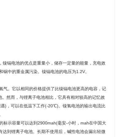
相比，镍镉电池的优点是重量小，储存一定量的能量，充电效
锅中的重金属污染。镍镉电池的电压为1.2V。
，可以吸收氢气。它以相同的价格提供了比镍镉电池更高的电容，记
池。然而，与锂离子电池相比，它具有相对较高的记忆效
)，可以在低温下工作(-20℃)。镍氢电池的输出电流比
。
示容量可以达到2900mah(毫安-小时，mah在中国大
但还没有达到锂离子电池。长期不使用后，碱性电池会漏出轻微