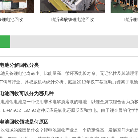
铁锂电池回收
临沂磷酸铁锂电池回收
临沂锂
电池分解回收分类
电池具备锂电池寿命小、比能量高、循环系统长寿命、无记忆性及其清理
车辆等行业。具权威机构统计分析，截至2013年仅车截驱动力锂离子电池的
很有可能飙升至逾59000兆瓦时，这等同于2013年的10倍。这般很大
电池回收可以分为哪几种
锂离子电池损
锂电池锂电池是一种使用非水电解质溶液的电池，以锂金属或锂合金为负
：Li+MnO2=LiMnO这种反应是氧化还原反应和放电。由于锂金属的
因此，锂电池已经很久没有使用了。现在锂电池回收已经成为主流。锂电
电池回收领域是何原因
：目前实际用于锂离子
回收领域的原因是什么？锂电池回收产业是一个确定性高、发展空间大的