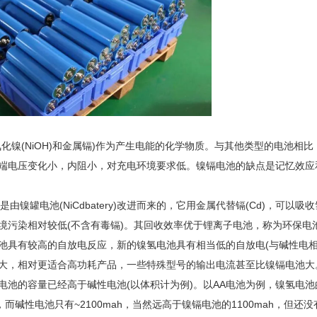
氧化镍(NiOH)和金属镉)作为产生电能的化学物质。与其他类型的电池
端电压变化小，内阻小，对充电环境要求低。镍镉电池的缺点是记忆效应和
H)是由镍罐电池(NiCdbatery)改进而来的，它用金属代替镉(Cd)
境污染相对较低(不含有毒镉)。其回收效率优于锂离子电池，称为环保电
池具有较高的自放电反应，新的镍氢电池具有相当低的自放电(与碱性电相遇
大，相对更适合高功耗产品，一些特殊型号的输出电流甚至比镍镉电池大
池的容量已经高于碱性电池(以体积计为例)。以AA电池为例，镍氢电池的标
)，而碱性电池只有~2100mah，当然远高于镍镉电池的1100mah，