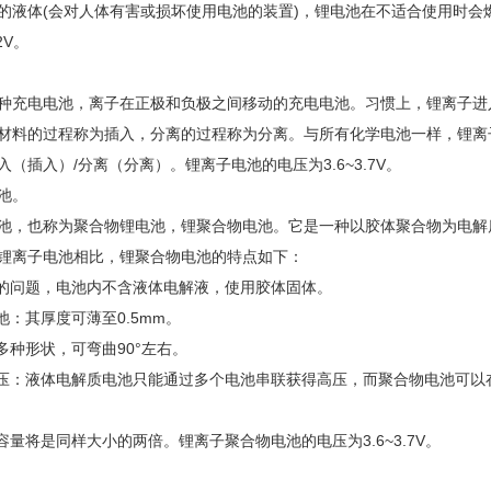
的液体(会对人体有害或损坏使用电池的装置)，锂电池在不适合使用时会
2V。
种充电电池，离子在正极和负极之间移动的充电电池。习惯上，锂离子进
材料的过程称为插入，分离的过程称为分离。与所有化学电池一样，锂离
（插入）/分离（分离）。锂离子电池的电压为3.6~3.7V。
池。
池，也称为聚合物锂电池，锂聚合物电池。它是一种以胶体聚合物为电解
锂离子电池相比，锂聚合物电池的特点如下：
漏的问题，电池内不含液体电解液，使用胶体固体。
池：其厚度可薄至0.5mm。
多种形状，可弯曲90°左右。
高压：液体电解质电池只能通过多个电池串联获得高压，而聚合物电池可
容量将是同样大小的两倍。锂离子聚合物电池的电压为3.6~3.7V。