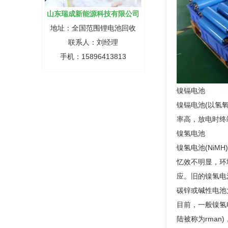
山东瑞成新能源科技有限公司
地址：全国范围锂电池回收
联系人：刘经理
手机：15896413813
镍镉电池
镍镉电池(以氢
率高，放电时终
镍氢电池
镍氢电池(NiM
忆效不明显，环
应。旧的镍氢电
碳锌或碱性电池
目前，一般镍氢电
陆被称为rman