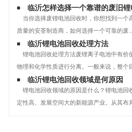
临沂怎样选择一个靠谱的废旧锂
当你选择废锂电池回收时，你想找到一个
质量的安荃制造商，如何选择一个可靠的废
电池回收制造商？接下来，我想和大家分享
临沂锂电池回收处理方法
锂电池回收处理方法废锂离子电池中有价
下寻找废锂电池回收制造商需要理解的一个
物理和化学性质进行分离。一般来说，整个
题。当用户选择自己的产品时，重要的是了
个部分：1预处理部分；2电極材料的修复；
临沂锂电池回收领域是何原因
他
锂电池回收领域的原因是什么？锂电池回
出；4化学净化。在回收过程中，锂离子电
定性高、发展空间大的新能源产业。从其布
业已经开始使用锂电池回收行业，在这种环
的企业正在进入锂电池回收行业。锂电池回