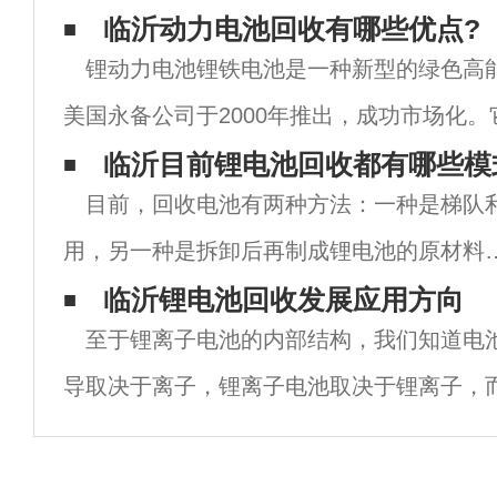
临沂动力电池回收​有哪些优点?
锂动力电池锂铁电池是一种新型的绿色高
美国永备公司于2000年推出，成功市场化
的高能大功率电源的电子设备和电动玩具方
临沂目前锂电池回收都有哪些模
目前，回收电池有两种方法：一种是梯队
越的性能.在中等放电电流以上时，锂电池的
用，另一种是拆卸后再制成锂电池的原材料
在激励措施方面，国家将支持当前资本渠道
临沂锂电池回收发展应用方向
至于锂离子电池的内部结构，我们知道电
技术研发和设备进口，鼓励公司不断提高技
导取决于离子，锂离子电池取决于锂离子，
实力，节约能源，保护环境。在技术研发方
部。绝大多数锂离子电池的正负極材料都是
面，
（但可以传导锂离子），所以这需要一个电